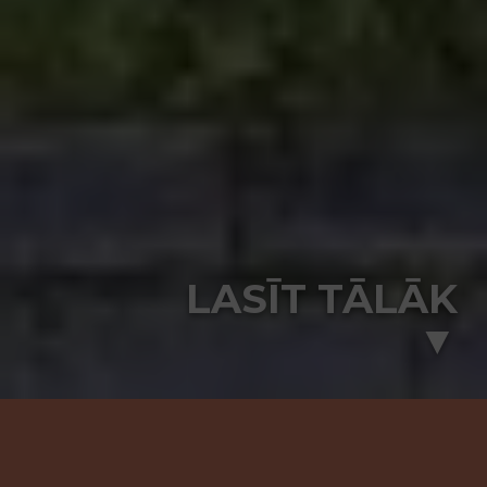
LASĪT TĀLĀK
▼