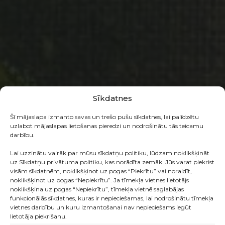
Sīkdatnes
Šī mājaslapa izmanto savas un trešo pušu sīkdatnes, lai palīdzētu
uzlabot mājaslapas lietošanas pieredzi un nodrošinātu tās teicamu
darbību.
Lai uzzinātu vairāk par mūsu sīkdatņu politiku, lūdzam noklikšķināt
uz Sīkdatņu privātuma politiku, kas norādīta zemāk. Jūs varat piekrist
visām sīkdatnēm, noklikšķinot uz pogas “Piekrītu” vai noraidīt,
noklikšķinot uz pogas “Nepiekrītu”. Ja tīmekļa vietnes lietotājs
noklikšķina uz pogas “Nepiekrītu”, tīmekļa vietnē saglabājas
funkcionālās sīkdatnes, kuras ir nepieciešamas, lai nodrošinātu tīmekļa
vietnes darbību un kuru izmantošanai nav nepieciešams iegūt
lietotāja piekrišanu.