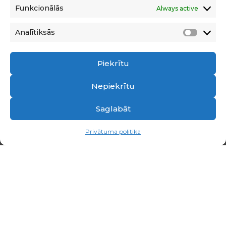
LASĪT TĀLĀK
Funkcionālās
Always active
▼
Analītiksās
Analīti
Piekrītu
Nepiekrītu
Saglabāt
Privātuma politika