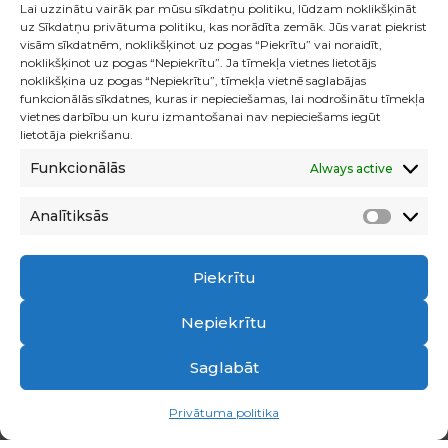
Lai uzzinātu vairāk par mūsu sīkdatņu politiku, lūdzam noklikšķināt
uz Sīkdatņu privātuma politiku, kas norādīta zemāk. Jūs varat piekrist
visām sīkdatnēm, noklikšķinot uz pogas “Piekrītu” vai noraidīt,
noklikšķinot uz pogas “Nepiekrītu”. Ja tīmekļa vietnes lietotājs
noklikšķina uz pogas “Nepiekrītu”, tīmekļa vietnē saglabājas
funkcionālās sīkdatnes, kuras ir nepieciešamas, lai nodrošinātu tīmekļa
vietnes darbību un kuru izmantošanai nav nepieciešams iegūt
lietotāja piekrišanu.
Funkcionālās
Always active
Analītiksās
Analīti
Piekrītu
Nepiekrītu
Saglabāt
Privātuma politika