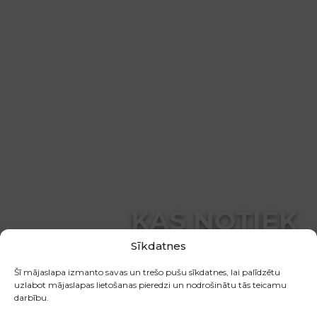
KAS NOTIEK
▼
Sīkdatnes
Šī mājaslapa izmanto savas un trešo pušu sīkdatnes, lai palīdzētu
uzlabot mājaslapas lietošanas pieredzi un nodrošinātu tās teicamu
darbību.