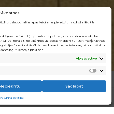
Sīkdatnes
līdzētu uzlabot mājaslapas lietošanas pieredzi un nodrošinātu tās
klikšķināt uz Sīkdatņu privātuma politiku, kas norādīta zemāk. Jūs
ītu” vai noraidīt, noklikšķinot uz pogas “Nepiekrītu”. Ja tīmekļa vietnes
LASĪT TĀLĀK
saglabājas funkcionālās sīkdatnes, kuras ir nepieciešamas, lai nodrošinātu
ams iegūt lietotāja piekrišanu.
▼
Always active
Analītik
Nepiekrītu
Saglabāt
ivātuma politika