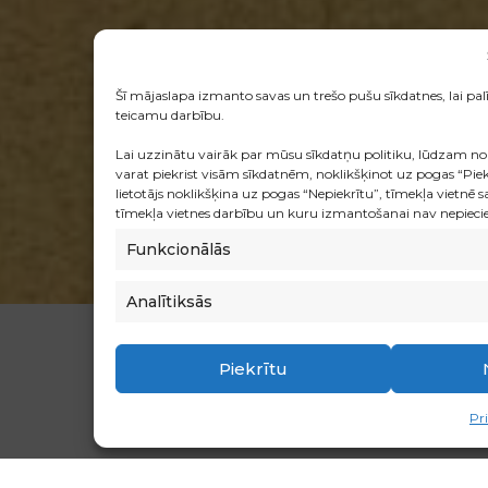
Šī mājaslapa izmanto savas un trešo pušu sīkdatnes, lai pa
teicamu darbību.
Lai uzzinātu vairāk par mūsu sīkdatņu politiku, lūdzam no
varat piekrist visām sīkdatnēm, noklikšķinot uz pogas “Piekr
lietotājs noklikšķina uz pogas “Nepiekrītu”, tīmekļa vietnē 
tīmekļa vietnes darbību un kuru izmantošanai nav nepiecieš
Funkcionālās
Analītiksās
Piekrītu
Pr