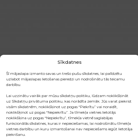
Sīkdatnes
Šī mājaslapa izmanto savas un trešo pušu sīkdatnes, lai palīdzētu
uzlabot mājaslapas lietošanas pieredzi un nodrošinātu tās teicamu
darbību.
Lai uzzinātu vairāk par mūsu sīkdatņu politiku, lūdzam noklikšķināt
uz Sīkdatņu privātuma politiku, kas norādīta zemāk. Jūs varat piekrist
visām sīkdatnēm, noklikšķinot uz pogas “Piekrītu” vai noraidīt,
noklikšķinot uz pogas “Nepiekrītu”. Ja tīmekļa vietnes lietotājs
noklikšķina uz pogas “Nepiekrītu”, tīmekļa vietnē saglabājas
funkcionālās sīkdatnes, kuras ir nepieciešamas, lai nodrošinātu tīmekļa
vietnes darbību un kuru izmantošanai nav nepieciešams iegūt lietotāja
LASĪT TĀLĀK
piekrišanu.