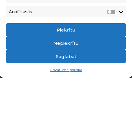
▼
Analītiksās
Analīti
Piekrītu
Nepiekrītu
Saglabāt
Privātuma politika