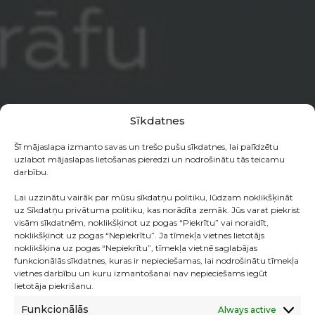
Sīkdatnes
Šī mājaslapa izmanto savas un trešo pušu sīkdatnes, lai palīdzētu
uzlabot mājaslapas lietošanas pieredzi un nodrošinātu tās teicamu
darbību.
Lai uzzinātu vairāk par mūsu sīkdatņu politiku, lūdzam noklikšķināt
uz Sīkdatņu privātuma politiku, kas norādīta zemāk. Jūs varat piekrist
visām sīkdatnēm, noklikšķinot uz pogas “Piekrītu” vai noraidīt,
noklikšķinot uz pogas “Nepiekrītu”. Ja tīmekļa vietnes lietotājs
noklikšķina uz pogas “Nepiekrītu”, tīmekļa vietnē saglabājas
funkcionālās sīkdatnes, kuras ir nepieciešamas, lai nodrošinātu tīmekļa
vietnes darbību un kuru izmantošanai nav nepieciešams iegūt
lietotāja piekrišanu.
LASĪT TĀLĀK
Funkcionālās
Always active