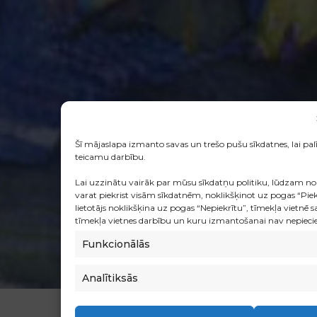
Šī mājaslapa izmanto savas un trešo pušu sīkdatnes, lai pa
teicamu darbību.
Lai uzzinātu vairāk par mūsu sīkdatņu politiku, lūdzam no
varat piekrist visām sīkdatnēm, noklikšķinot uz pogas “Piekr
lietotājs noklikšķina uz pogas “Nepiekrītu”, tīmekļa vietnē 
tīmekļa vietnes darbību un kuru izmantošanai nav nepiecieš
Funkcionālās
Analītiksās