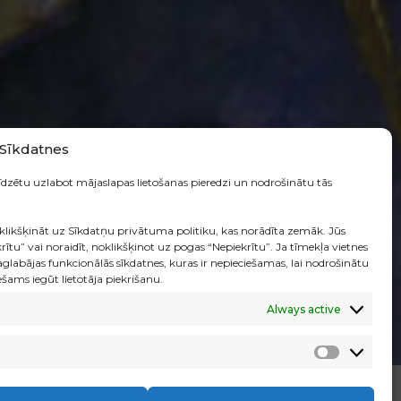
Sīkdatnes
līdzētu uzlabot mājaslapas lietošanas pieredzi un nodrošinātu tās
klikšķināt uz Sīkdatņu privātuma politiku, kas norādīta zemāk. Jūs
ītu” vai noraidīt, noklikšķinot uz pogas “Nepiekrītu”. Ja tīmekļa vietnes
LASĪT TĀLĀK
saglabājas funkcionālās sīkdatnes, kuras ir nepieciešamas, lai nodrošinātu
ams iegūt lietotāja piekrišanu.
▼
Always active
Analītik