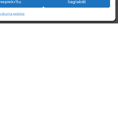
Nepiekrītu
Saglabāt
ivātuma politika
ECĪGAS
LIELDIENAS!