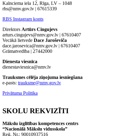
Kalnciema iela 12, Rīga, LV – 1048
rhs@nmv.gov.lv | 67615339
RBS Instagram konts
Direktors
Artūrs Cingujevs
arturs.cingujevs@nmv.gov.lv | 67610407
Vecākā lietvede
Dace Jaroševiča
dace.jarosevica@nmv.gov.lv | 67610407
Grāmatvedība |
27442000
Dienesta viesnīca
dienestaviesnica@nmv.lv
Trauksmes cēlēja ziņojuma iesniegšana
e-pasts:
trauksme@nmv.gov.lv
Privātuma Politika
SKOLU
REKVIZĪTI
Mākslu izglītības kompetences centrs
“Nacionālā Mākslu vidusskola”
Reģ. Nr.: 90010937516