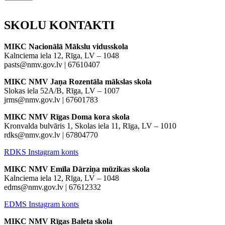
SKOLU
KONTAKTI
MIKC Nacionālā Mākslu vidusskola
Kalnciema iela 12, Rīga, LV – 1048
pasts@nmv.gov.lv | 67610407
MIKC NMV Jaņa Rozentāla mākslas skola
Slokas iela 52A/B, Rīga, LV – 1007
jrms@nmv.gov.lv | 67601783
MIKC NMV Rīgas Doma kora skola
Kronvalda bulvāris 1, Skolas iela 11, Rīga, LV – 1010
rdks@nmv.gov.lv | 67804770
RDKS Instagram konts
MIKC NMV Emīla Dārziņa mūzikas skola
Kalnciema iela 12, Rīga, LV – 1048
edms@nmv.gov.lv | 67612332
EDMS Instagram konts
MIKC NMV Rīgas Baleta skola