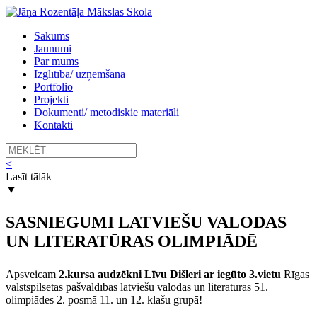
Sākums
Jaunumi
Par mums
Izglītība/ uzņemšana
Portfolio
Projekti
Dokumenti/ metodiskie materiāli
Kontakti
<
Lasīt tālāk
▼
SASNIEGUMI
LATVIEŠU VALODAS
UN LITERATŪRAS
OLIMPIĀDĒ
Apsveicam
2.kursa audzēkni Līvu Dišleri
ar iegūto 3.vietu
Rīgas
valstspilsētas pašvaldības latviešu valodas un literatūras 51.
olimpiādes 2. posmā 11. un 12. klašu grupā!