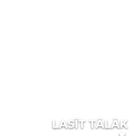
LASĪT TĀLĀK
▼