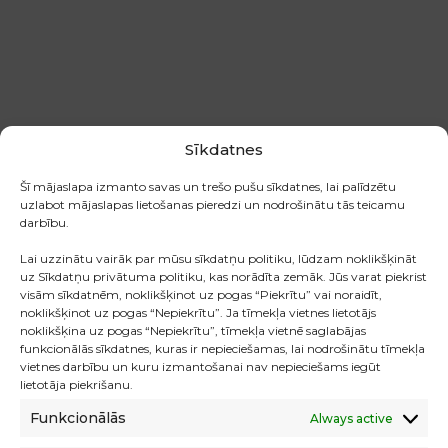
Sīkdatnes
Šī mājaslapa izmanto savas un trešo pušu sīkdatnes, lai palīdzētu
uzlabot mājaslapas lietošanas pieredzi un nodrošinātu tās teicamu
darbību.
Lai uzzinātu vairāk par mūsu sīkdatņu politiku, lūdzam noklikšķināt
uz Sīkdatņu privātuma politiku, kas norādīta zemāk. Jūs varat piekrist
visām sīkdatnēm, noklikšķinot uz pogas “Piekrītu” vai noraidīt,
noklikšķinot uz pogas “Nepiekrītu”. Ja tīmekļa vietnes lietotājs
noklikšķina uz pogas “Nepiekrītu”, tīmekļa vietnē saglabājas
funkcionālās sīkdatnes, kuras ir nepieciešamas, lai nodrošinātu tīmekļa
vietnes darbību un kuru izmantošanai nav nepieciešams iegūt
LASĪT TĀLĀK
lietotāja piekrišanu.
▼
Funkcionālās
Always active