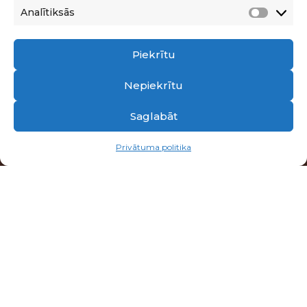
Analītiksās
Analīti
Piekrītu
Nepiekrītu
Saglabāt
Privātuma politika